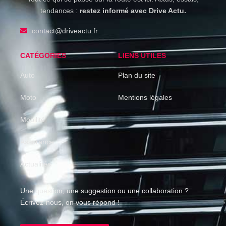
tendances :
restez informé avec Drive Actu.
contact@driveactu.fr
CATÉGORIES
LIENS UTILES
Auto
Plan du site
Moto
Mentions légales
Mobilité
Assurance
Actualités
Une question, une suggestion ou une collaboration ?
Écrivez-nous, on vous répond !