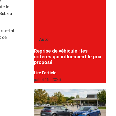
t
ute le
 Subaru
rte-t-il
t de
Auto
Reprise de véhicule : les
critères qui influencent le prix
proposé
Lire l'article
juillet 15, 2026