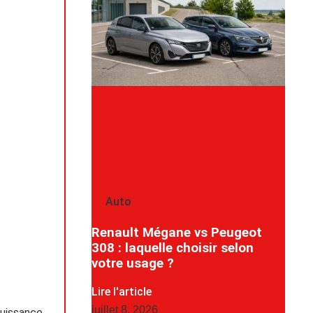
Auto
Renault Mégane vs Peugeot
308 : laquelle choisir selon
votre usage ?
Lire l'article
juillet 8, 2026
puissance