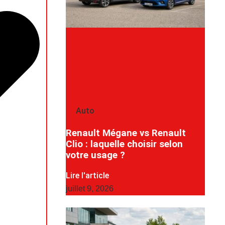
Auto
Renault Mégane vs Renault
Clio : laquelle choisir selon
votre usage ?
Lire l'article
juillet 9, 2026