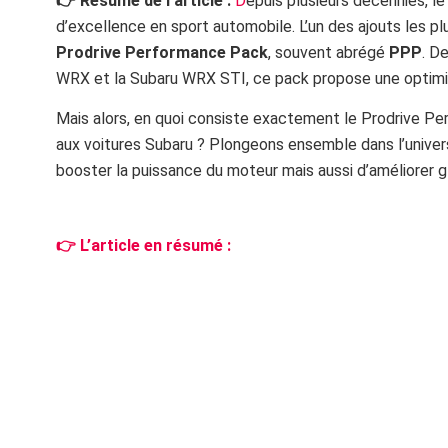
👉 Résumé de l’article :
D
epuis plusieurs décennies, l
d’excellence en sport automobile. L’un des ajouts les p
Prodrive Performance Pack
, souvent abrégé
PPP
. D
WRX et la Subaru WRX STI, ce pack propose une optimisa
Mais alors, en quoi consiste exactement le Prodrive P
aux voitures Subaru ? Plongeons ensemble dans l’unive
booster la puissance du moteur mais aussi d’améliorer 
👉 L’article en résumé :