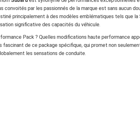
e nom
Subaru
est synonyme de performances exceptionnelles e
lus convoités par les passionnés de la marque est sans aucun do
estiné principalement à des modèles emblématiques tels que la
tion significative des capacités du véhicule.
erformance Pack ? Quelles modifications haute performance appo
rs fascinant de ce package spécifique, qui promet non seulemen
globalement les sensations de conduite.