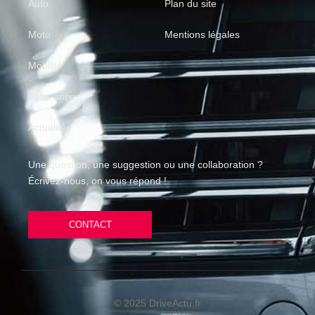
Auto
Plan du site
Moto
Mentions légales
Mobilité
Assurance
Actualités
Une question, une suggestion ou une collaboration ?
Écrivez-nous, on vous répond !
CONTACT
© 2025 DriveActu.fr