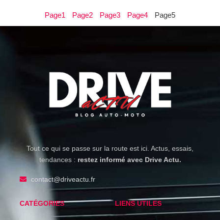
Page
1
Page
2
Page
3
Page
4
Page
5
Tout ce qui se passe sur la route est ici. Actus, essais,
tendances :
restez informé avec Drive Actu.
contact@driveactu.fr
CATÉGORIES
LIENS UTILES