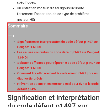
spécifiques.
Un entretien moteur diesel rigoureux limite
fortement l’apparition de ce type de problème
moteur HDi.
Sommaire
Signification et interprétation du code défaut p1497 sur
Peugeot 1.6 HDi
Les causes courantes du code défaut p1497 sur Peugeot
1.6 HDi
Solutions efficaces pour réparer le code défaut p1497 sur
Peugeot 1.6 HDi
Comment lire efficacement le code erreur p1497 pour un
diagnostic précis
Prévention et entretien moteur diesel pour éviter le code
défaut p1497
Signification et interprétation
du code défaut p1497 sur