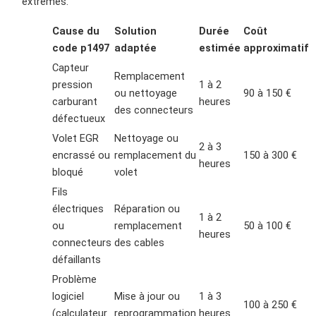
extrêmes.
Cause du
Solution
Durée
Coût
code p1497
adaptée
estimée
approximatif
Capteur
Remplacement
pression
1 à 2
ou nettoyage
90 à 150 €
carburant
heures
des connecteurs
défectueux
Volet EGR
Nettoyage ou
2 à 3
encrassé ou
remplacement du
150 à 300 €
heures
bloqué
volet
Fils
électriques
Réparation ou
1 à 2
ou
remplacement
50 à 100 €
heures
connecteurs
des cables
défaillants
Problème
logiciel
Mise à jour ou
1 à 3
100 à 250 €
(calculateur
reprogrammation
heures