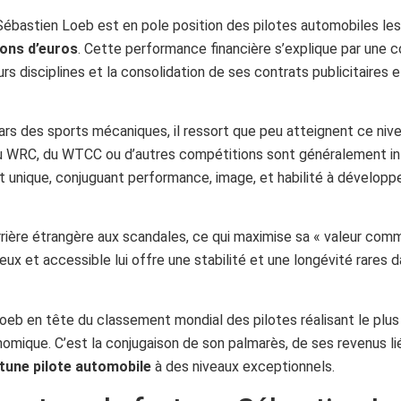
ébastien Loeb est en pole position des pilotes automobiles le
ions d’euros
. Cette performance financière s’explique par une c
 disciplines et la consolidation de ses contrats publicitaires e
ars des sports mécaniques, il ressort que peu atteignent ce niv
u WRC, du WTCC ou d’autres compétitions sont généralement in
 unique, conjuguant performance, image, et habilité à développ
rrière étrangère aux scandales, ce qui maximise sa « valeur comm
x et accessible lui offre une stabilité et une longévité rares d
eb en tête du classement mondial des pilotes réalisant le plus
nomique. C’est la conjugaison de son palmarès, de ses revenus li
tune pilote automobile
à des niveaux exceptionnels.