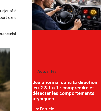
t ajouté à
pport dans
reneurial,
Actualités
Jeu anormal dans la direction
jeu 2.3.1.a.1 : comprendre et
détecter les comportements
atypiques
Lire l'article