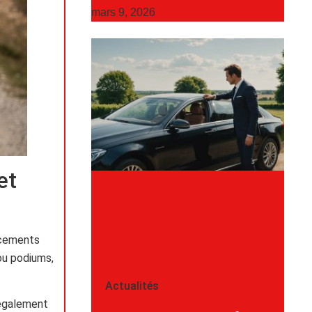
mars 9, 2026
et
acements
 ou podiums,
Actualités
 également