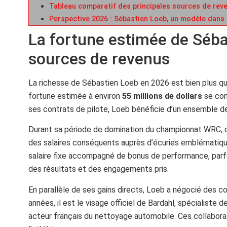
Tableau comparatif des principales sources de rev
Perspective 2026 : Sébastien Loeb, un modèle dans 
La fortune estimée de Séba
sources de revenus
La richesse de Sébastien Loeb en 2026 est bien plus qu’
fortune estimée à environ
55 millions de dollars
se con
ses contrats de pilote, Loeb bénéficie d’un ensemble de
Durant sa période de domination du championnat WRC, d
des salaires conséquents auprès d’écuries emblématique
salaire fixe accompagné de bonus de performance, parfoi
des résultats et des engagements pris.
En parallèle de ses gains directs, Loeb a négocié des co
années, il est le visage officiel de Bardahl, spécialiste
acteur français du nettoyage automobile. Ces collaborati