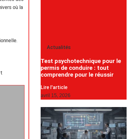
ivers où la
ionnelle.
Actualités
Test psychotechnique pour le
permis de conduire : tout
rt
comprendre pour le réussir
Lire l'article
avril 15, 2026