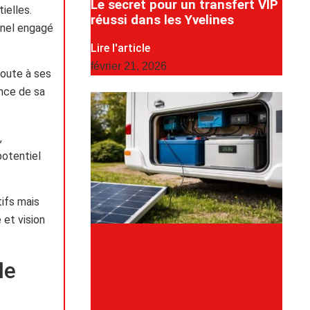
Le secret pour un transfert VIP
ielles.
réussi dans les Yvelines
nnel engagé
Lire l'article
février 21, 2026
ajoute à ses
ance de sa
,
potentiel
ifs mais
 et vision
le