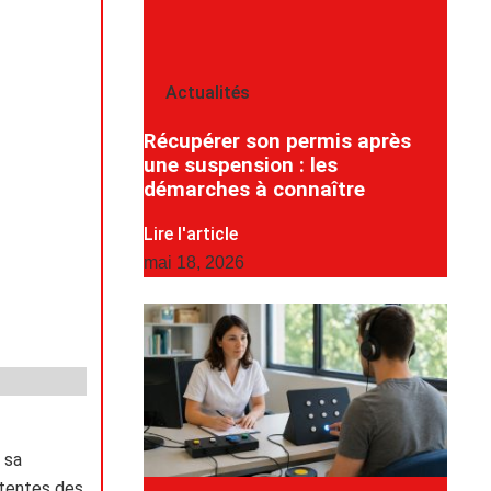
Actualités
Récupérer son permis après
une suspension : les
démarches à connaître
Lire l'article
mai 18, 2026
 sa
ttentes des