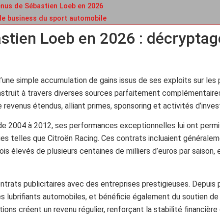
enus de Sébastien Loeb en 2026
le business du sport automobile
stien Loeb en 2026 : décryptag
une simple accumulation de gains issus de ses exploits sur les 
struit à travers diverses sources parfaitement complémentaire
 revenus étendus, alliant primes, sponsoring et activités d’inve
e 2004 à 2012, ses performances exceptionnelles lui ont permis
s telles que Citroën Racing. Ces contrats incluaient généralem
s élevés de plusieurs centaines de milliers d’euros par saison, 
ntrats publicitaires avec des entreprises prestigieuses. Depuis 
 des lubrifiants automobiles, et bénéficie également du soutien de
ons créent un revenu régulier, renforçant la stabilité financière