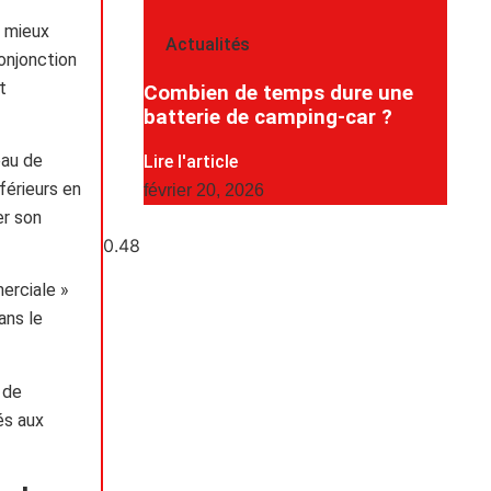
s mieux
Actualités
onjonction
t
Combien de temps dure une
batterie de camping-car ?
eau de
Lire l'article
férieurs en
février 20, 2026
er son
erciale »
ans le
 de
és aux