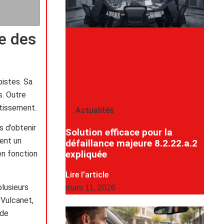
e des
pistes. Sa
s. Outre
stissement.
Actualités
 d’obtenir
Solution efficace pour la
ent un
défaillance majeure 8.2.22.a.2
expliquée
en fonction
Lire l'article
plusieurs
mars 11, 2026
 Vulcanet,
 de